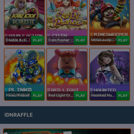
Double Action Roulette
Coin Pusher
Minesweeper Hollywood
PLAY
PLAY
PLAY
Plinko Pinball
Red Light Green Light
Haunted Haven
PLAY
PLAY
PLAY
IDNRAFFLE