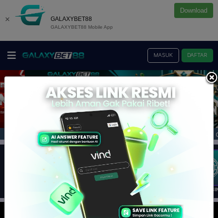
Download
×
GALAXYBET88
GALAXYBET88 Mobile App
MASUK
DAFTAR
ine Uang Asli Terlengkap & Terpercaya di Indonesia - Slot 
Info :
SLOT
IDNLIVE
E-LOTTERY
SPORTBOOK
LIVE CASI
SLOT