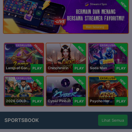
NEW
PROMO
NEW
NEW
Lamp of Cornucopia
Chinchirorin
Soda Man
PLAY
PLAY
PLAY
NEW
NEW
NEW
2026 GOLDEN GOAL RUSH
Cyber Pinball
Psycho Heroes
PLAY
PLAY
PLAY
SPORTSBOOK
Lihat Semua