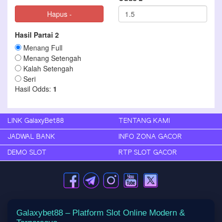
LINK GalaxyBet88
TENTANG KAMI
JADWAL BANK
INFO ZONA GACOR
DEMO SLOT
RTP SLOT GACOR
Galaxybet88 – Platform Slot Online Modern &