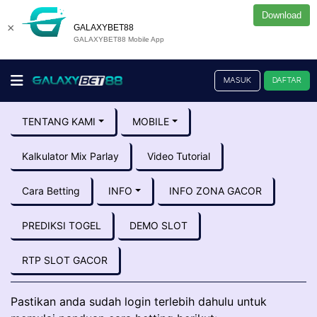
Download
×
GALAXYBET88
GALAXYBET88 Mobile App
MASUK
DAFTAR
TENTANG KAMI
MOBILE
Kalkulator Mix Parlay
Video Tutorial
Cara Betting
INFO
INFO ZONA GACOR
PREDIKSI TOGEL
DEMO SLOT
RTP SLOT GACOR
Pastikan anda sudah login terlebih dahulu untuk