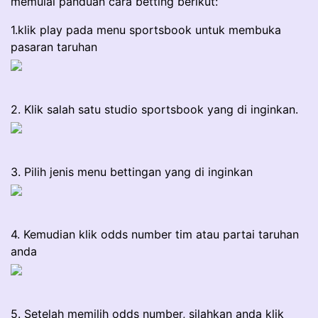
memulai panduan cara betting berikut:
1.klik play pada menu sportsbook untuk membuka
pasaran taruhan
2. Klik salah satu studio sportsbook yang di inginkan.
3. Pilih jenis menu bettingan yang di inginkan
4. Kemudian klik odds number tim atau partai taruhan
anda
5. Setelah memilih odds number, silahkan anda klik